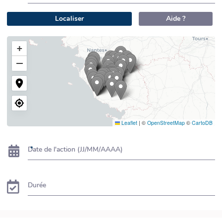
Localiser
Aide ?
+
−
Leaflet
|
©
OpenStreetMap
©
CartoDB
Date de l'action (JJ/MM/AAAA)
Durée